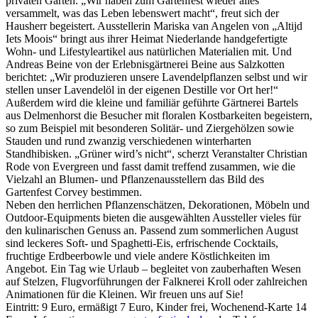
privaten Garten. „Wir haben zum Gartenfest wieder alles
versammelt, was das Leben lebenswert macht“, freut sich der
Hausherr begeistert. Ausstellerin Mariska van Angelen von „Altijd
Iets Moois“ bringt aus ihrer Heimat Niederlande handgefertigte
Wohn- und Lifestyleartikel aus natürlichen Materialien mit. Und
Andreas Beine von der Erlebnisgärtnerei Beine aus Salzkotten
berichtet: „Wir produzieren unsere Lavendelpflanzen selbst und wir
stellen unser Lavendelöl in der eigenen Destille vor Ort her!“
Außerdem wird die kleine und familiär geführte Gärtnerei Bartels
aus Delmenhorst die Besucher mit floralen Kostbarkeiten begeistern,
so zum Beispiel mit besonderen Solitär- und Ziergehölzen sowie
Stauden und rund zwanzig verschiedenen winterharten
Standhibisken. „Grüner wird’s nicht“, scherzt Veranstalter Christian
Rode von Evergreen und fasst damit treffend zusammen, wie die
Vielzahl an Blumen- und Pflanzenausstellern das Bild des
Gartenfest Corvey bestimmen.
Neben den herrlichen Pflanzenschätzen, Dekorationen, Möbeln und
Outdoor-Equipments bieten die ausgewählten Aussteller vieles für
den kulinarischen Genuss an. Passend zum sommerlichen August
sind leckeres Soft- und Spaghetti-Eis, erfrischende Cocktails,
fruchtige Erdbeerbowle und viele andere Köstlichkeiten im
Angebot. Ein Tag wie Urlaub – begleitet von zauberhaften Wesen
auf Stelzen, Flugvorführungen der Falknerei Kroll oder zahlreichen
Animationen für die Kleinen. Wir freuen uns auf Sie!
Eintritt: 9 Euro, ermäßigt 7 Euro, Kinder frei, Wochenend-Karte 14