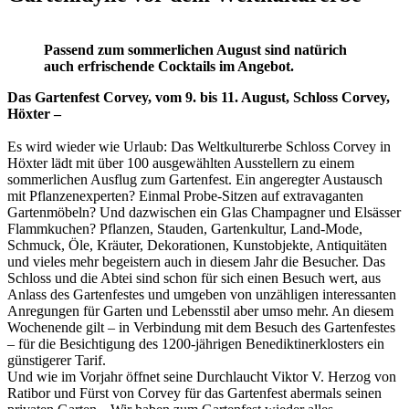
Passend zum sommerlichen August sind natürich
auch erfrischende Cocktails im Angebot.
Das Gartenfest Corvey, vom 9. bis 11. August, Schloss Corvey,
Höxter –
Es wird wieder wie Urlaub: Das Weltkulturerbe Schloss Corvey in
Höxter lädt mit über 100 ausgewählten Ausstellern zu einem
sommerlichen Ausflug zum Gartenfest. Ein angeregter Austausch
mit Pflanzenexperten? Einmal Probe-Sitzen auf extravaganten
Gartenmöbeln? Und dazwischen ein Glas Champagner und Elsässer
Flammkuchen? Pflanzen, Stauden, Gartenkultur, Land-Mode,
Schmuck, Öle, Kräuter, Dekorationen, Kunstobjekte, Antiquitäten
und vieles mehr begeistern auch in diesem Jahr die Besucher. Das
Schloss und die Abtei sind schon für sich einen Besuch wert, aus
Anlass des Gartenfestes und umgeben von unzähligen interessanten
Anregungen für Garten und Lebensstil aber umso mehr. An diesem
Wochenende gilt – in Verbindung mit dem Besuch des Gartenfestes
– für die Besichtigung des 1200-jährigen Benediktinerklosters ein
günstigerer Tarif.
Und wie im Vorjahr öffnet seine Durchlaucht Viktor V. Herzog von
Ratibor und Fürst von Corvey für das Gartenfest abermals seinen