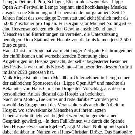
Lemgo/ Detmold. Pop, Schlager, Electronic – wenn das „Lippe
Open Air“-Festival in Lemgo beginnt, sind hochklassige Musiker,
ausgelassene Stimmung und Lebensfreude pur garantiert. Seit 17
Jahren findet das zweitägige Event statt und zieht jährlich mehr als
5.000 Zuschauer pro Tag an. Für Organisator Michael Nolting ist es
eine Herzensangelegenheit, den Gewinn anschließend unter
Menschen und Einrichtungen zu verteilen, die Unterstützung
benötigen. Dem Stationären Hospiz von diakonis kamen jetzt 2.500
Euro zugute.
Hans-Christian Dröge hat vor nicht langer Zeit gute Erfahrungen bei
der einfühlsamen und wertschätzenden Betreuung eines
Angehörigen im Hospiz gemacht, der selbst begeisterter Besucher
des Festivals war und als Nico-Santos-Fan besonders dessen Auftritt
im Jahr 2023 genossen hat.
Maik Riepe ist mit seinem Metallbau-Unternehmen in Lemgo einer
der zahlreichen Sponsoren des „Lippe Open Air“ und machte als
Bekannter von Hans-Christian Dröge den Vorschlag, aus diesem
persönlichen Anlass diesmal das Hospiz zu bedenken.
Nach dem Motto „Tue Gutes und rede darüber“ wurden jetzt
sowohl das Engagement des Veranstalters als auch die Arbeit im
Hospiz, wo schwerkranke Menschen auf ihrem letzten
Lebensabschnitt liebevoll begleitet werden, im gemeinsamen
Gespräch gewürdigt. „In dem Fall können wir durch die Spende
dem Hospiz etwas zurückgeben“, sagt Michael Nolting und spricht
dabei dankbar im Namen von Hans-Christian Dröge. Das Stationäre