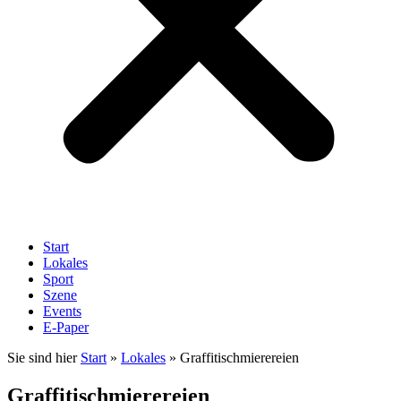
Start
Lokales
Sport
Szene
Events
E-Paper
Sie sind hier
Start
»
Lokales
»
Graffitischmierereien
Graffitischmierereien