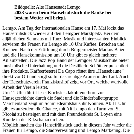
Bildquelle: Alte Hansestadt Lemgo
2023 waren beim Hansefrühstück die Bänke bei
bestem Wetter voll belegt.
Lemgo. Am Tag der Internationalen Hanse am 17. Mai lockt das
Hansefrühstück wieder auf den Lemgoer Marktplatz. Bei dem
alljährlichen Schmaus mit Tanz, Musik und interessanten Einblick
servieren die Frauen für Lemgo ab 10 Uhr Kaffee, Brötchen und
Kuchen. Nach der Eröffnung durch Bürgermeister Markus Baier
und die Hansekommission um 10 Uhr gibt es gleich mehrere
Anlaufstellen. Die Jazz-Pop-Band der Lemgoer Musikschule bietet
musikalische Unterhaltung und die Destillerie Schöttker präsentiert
ihre Produkte. Kaffeerösterei Da Capo röstet ihre „Hansebaune“
direkt vor Ort und sorgt so für das richtige Aroma in der Luft. Auch
der Tierschutzverein Franziskushof zeigt vor Ort, welche wertvolle
Arbeit der Verein leistet.
Um 11 Uhr führt Liesel Kochsiek-Jakobfeuerborn zur
Hansegeschichte durch die Stadt und die Kinderballettgruppe
Märchenland zeigt im Schmiedeamtshaus ihr Können. Ab 11 Uhr
gibt es außerdem die Chance, mit Alt Lemgo den Turm von St.
Nicolai zu besteigen und mit dem Freundeskreis St. Loyen eine
Runde in der Rikscha zu drehen.
Möglich machen das Hansefrühstück auch in diesem Jahr wieder die
Frauen für Lemgo, die Stadtverwaltung und Lemgo Marketing. Die