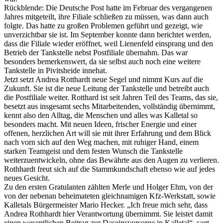
Rückblende: Die Deutsche Post hatte im Februar des vergangenen
Jahres mitgeteilt, ihre Filiale schließen zu müssen, was dann auch
folgte. Das hatte zu großen Problemen geführt und gezeigt, wie
unverzichtbar sie ist. Im September konnte dann berichtet werden,
dass die Filiale wieder eröffnet, weil Lienenfeld einsprang und den
Betrieb der Tankstelle nebst Postfiliale übernahm. Das war
besonders bemerkenswert, da sie selbst auch noch eine weitere
Tankstelle in Pivitsheide innehat.
Jetzt setzt Andrea Rotthardt neue Segel und nimmt Kurs auf die
Zukunft. Sie ist die neue Leitung der Tankstelle und betreibt auch
die Postfiliale weiter. Rotthard ist seit Jahren Teil des Teams, das sie,
besetzt aus insgesamt sechs Mitarbeitenden, vollständig übernimmt,
kennt also den Alltag, die Menschen und alles was Kalletal so
besonders macht. Mit neuen Ideen, frischer Energie und einer
offenen, herzlichen Art will sie mit ihrer Erfahrung und dem Blick
nach vorn sich auf den Weg machen, mit ruhiger Hand, einem
starken Teamgeist und dem festen Wunsch die Tankstelle
weiterzuentwickeln, ohne das Bewährte aus den Augen zu verlieren.
Rothhardt freut sich auf die Stammkundschaft ebenso wie auf jedes
neues Gesicht.
Zu den ersten Gratulanten zählten Merle und Holger Ehm, von der
von der nebenan beheimateten gleichnamigen Kfz-Werkstatt, sowie
Kalletals Bürgermeister Mario Hecker. „Ich freue mich sehr, dass
Andrea Rothhardt hier Verantwortung übernimmt. Sie leistet damit
einen wesentlichen Beitrag zur Daseinsvorsorge in Kalletal“, sagt