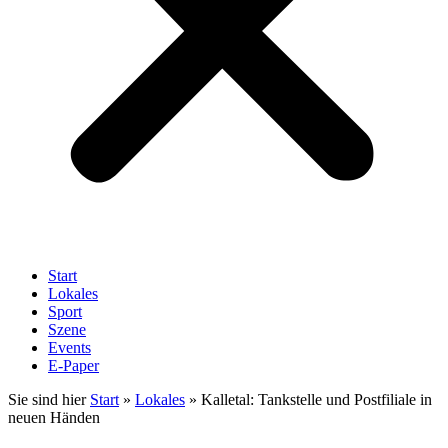
Start
Lokales
Sport
Szene
Events
E-Paper
Sie sind hier
Start
»
Lokales
»
Kalletal: Tankstelle und Postfiliale in
neuen Händen