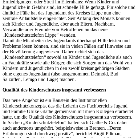
Erniedrigungen oder Streit im Elternhaus: Wenn Kinder und
Jugendliche in Gefahr sind, ist schnelle Hilfe gefragt. Für solche und
ähnliche Fälle hat das Jugendamt des Kreises Lippe nun eine
zentrale Anlaufstelle eingerichtet. Seit Anfang des Monats können
sich Kinder und Jugendliche, aber auch Eltern, Nachbarn,
Verwandte oder Freunde von Betroffenen an das neue
„Kinderschutztelefon Lippe“ wenden.
Damit die Mitarbeiter des Jugendamts überhaupt Hilfe leisten und
Probleme lösen können, sind sie in vielen Fällen auf Hinweise aus
der Bevölkerung angewiesen. Daher richtet sich das
„Kinderschutztelefon“ sowohl an Kinder und Jugendliche als auch
an Fachkräfte sowie alle Bürger, die sich Sorgen um das Wohl von
Kindern und Jugendlichen in den zwölf kreisangehörigen Städten
ohne eigenes Jugendamt (also ausgenommen Detmold, Bad
Salzuflen, Lemgo und Lage) machen.
Qualität des Kinderschutzes insgesamt verbessern
Das neue Angebot ist ein Baustein des Institutionellen
Kinderschutzkonzepts, das die Leiterin des Fachbereichs Jugend
und Familie Ulrike Glathe gemeinsam mit ihren Kollegen erarbeitet
hatte, um die Qualität des Kinderschutzes insgesamt zu verbessern.
In Sachen „Kinderschutztelefon“ hatten sich Glathe & Co. dabei
auch andernorts umgehört, beispielsweise in Bremen. „Deren
Erfahrungen sind durchweg positiv“, berichtet Birgit Piltman,