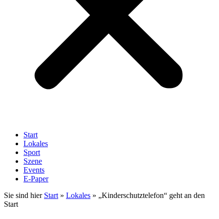
Start
Lokales
Sport
Szene
Events
E-Paper
Sie sind hier
Start
»
Lokales
»
„Kinderschutztelefon“ geht an den
Start