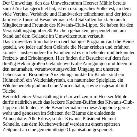
Der Umwelttag, den das Umweltzentrum Heerser Mühle bereits
zum 32mal ausgerichtet hat, ist ein ökologisches Volksfest, an dem
viele Vereine, Verbände und Handwerker teilnehmen und der jedes
Jahr viele Tausend Besucher nach Bad Salzuflen lockt. So auch
Mitglieder und Freunde des Kiwanis-Club-Lippe. Sie haben für den
Veranstaltungstag über 80 Kuchen gebacken, gespendet und am
Stand auf dem Gelände im Umweltzentrum verkauft.
Das Umweltzentrum hatte ein reichhaltiges Programm auf die Beine
gestellt, wo jeder auf dem Gelände die Natur erleben und erfahren
konnte – insbesondere für Familien ist es ein beliebter und bekannter
Freizeit- und Erholungsort. Hier finden die Besucher auf dem fast
dreißig Hektar großen Gelände wertvolle Anregungen und Ideen für
den naturnahen, verantwortungsvollen Umgang mit unserem
Lebensraum. Besondere Anziehungspunkte für Kinder sind ein
Hühnerhof, ein Weidenlabyrinth, ein naturnaher Spielplatz, ein
Wildbienenlehrpfad und eine Murmelbahn, sowie insgesamt fünf
Teiche.
Bei solch einer Veranstaltung im Umweltzentrum Heerser Mühle
durfte natürlich auch das leckere Kuchen-Buffett des Kiwanis-Club-
Lippe nicht fehlen. Viele Besucher nahmen diese Angebote gerne
wahr und genossen im Schatten der Bäume die einladende
Atmosphäre. Alle Erlöse, so der Kiwanis Präsident Helmut
Schnelle, aus dem Kuchenverkauf werden zu einem späteren
Zeitpunkt an eine gemeinnützige Organisation gespendet.