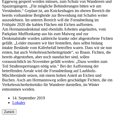
Eggeweg gesperrt werden müssen, zum Schutz von Wanderern und
Spaziergängern. „Für mögliche Behinderungen bitten wir um
Verständnis.“ Geplant ist, am Knickenhagen im oberen Bereich die
bereits vorhandene Bergheide zur Beweidung mit Schafen weiter
auszudehnen. Im unteren Bereich will die Forstabteilung im
Frühjahr 2020 die kahlen Flächen mit Eichen aufforsten.
Am Hermannsdenkmal sind ebenfalls Arbeiten angelaufen, vom
Parkplatz Mufflonkamp aus bis zum Maiweg und zur
Denkmalstraße wurden zahlreiche kranke oder abgestorbene Fichten
gefällt. „Leider mussten wir hier feststellen, dass selbst bislang
intakte Bestände vom Käferbefall betroffen waren. Dass wir sie nun
ernten, hat auch Verkehrssicherheitsgründe“, so Braun. Fichten, die
bereits abgestorben, aber noch standsicher sind, sollen
voraussichtlich im November gefällt werden: „Dazu werden zum
Teil Straßensperrungen nötig sein.“ Bei der Aufforstung der
betreffenden Areale wird die Forstabteilung auf Laubholz-
Mischbestände setzen, mit einem hohen Anteil an Eichen und
Buchen. Auch am Hermannsweg sollen geschädigte Fichten, die ein
Verkehrssicherheitsrisiko für Wanderer darstellen, im Winter
entnommen werden.
14. September 2019
Lokales