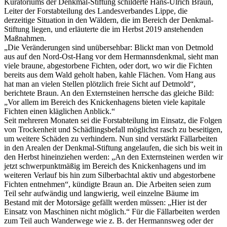
Kuratoriums der Denkmal-Stiftung schilderte Hans-Ulrich Braun,
Leiter der Forstabteilung des Landesverbandes Lippe, die
derzeitige Situation in den Wäldern, die im Bereich der Denkmal-
Stiftung liegen, und erläuterte die im Herbst 2019 anstehenden
Maßnahmen.
„Die Veränderungen sind unübersehbar: Blickt man von Detmold
aus auf den Nord-Ost-Hang vor dem Hermannsdenkmal, sieht man
viele braune, abgestorbene Fichten, oder dort, wo wir die Fichten
bereits aus dem Wald geholt haben, kahle Flächen. Vom Hang aus
hat man an vielen Stellen plötzlich freie Sicht auf Detmold“,
berichtete Braun. An den Externsteinen herrsche das gleiche Bild:
„Vor allem im Bereich des Knickenhagens bieten viele kapitale
Fichten einen kläglichen Anblick.“
Seit mehreren Monaten sei die Forstabteilung im Einsatz, die Folgen
von Trockenheit und Schädlingsbefall möglichst rasch zu beseitigen,
um weitere Schäden zu verhindern. Nun sind verstärkt Fällarbeiten
in den Arealen der Denkmal-Stiftung angelaufen, die sich bis weit in
den Herbst hineinziehen werden: „An den Externsteinen werden wir
jetzt schwerpunktmäßig im Bereich des Knickenhagens und im
weiteren Verlauf bis hin zum Silberbachtal aktiv und abgestorbene
Fichten entnehmen“, kündigte Braun an. Die Arbeiten seien zum
Teil sehr aufwändig und langwierig, weil einzelne Bäume im
Bestand mit der Motorsäge gefällt werden müssen: „Hier ist der
Einsatz von Maschinen nicht möglich.“ Für die Fällarbeiten werden
zum Teil auch Wanderwege wie z. B. der Hermannsweg oder der