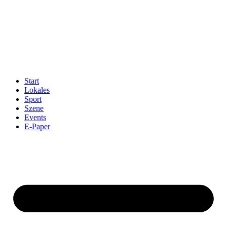
Start
Lokales
Sport
Szene
Events
E-Paper