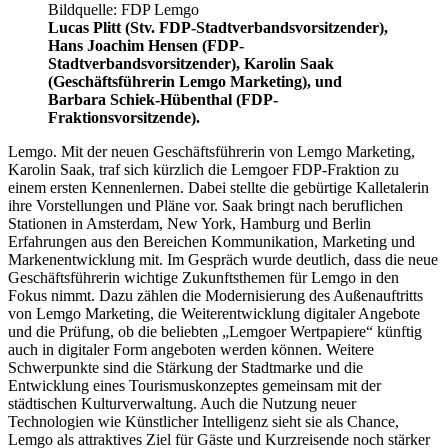
Bildquelle: FDP Lemgo
Lucas Plitt (Stv. FDP-Stadtverbandsvorsitzender),
Hans Joachim Hensen (FDP-
Stadtverbandsvorsitzender), Karolin Saak
(Geschäftsführerin Lemgo Marketing), und
Barbara Schiek-Hübenthal (FDP-
Fraktionsvorsitzende).
Lemgo. Mit der neuen Geschäftsführerin von Lemgo Marketing,
Karolin Saak, traf sich kürzlich die Lemgoer FDP-Fraktion zu
einem ersten Kennenlernen. Dabei stellte die gebürtige Kalletalerin
ihre Vorstellungen und Pläne vor. Saak bringt nach beruflichen
Stationen in Amsterdam, New York, Hamburg und Berlin
Erfahrungen aus den Bereichen Kommunikation, Marketing und
Markenentwicklung mit. Im Gespräch wurde deutlich, dass die neue
Geschäftsführerin wichtige Zukunftsthemen für Lemgo in den
Fokus nimmt. Dazu zählen die Modernisierung des Außenauftritts
von Lemgo Marketing, die Weiterentwicklung digitaler Angebote
und die Prüfung, ob die beliebten „Lemgoer Wertpapiere“ künftig
auch in digitaler Form angeboten werden können. Weitere
Schwerpunkte sind die Stärkung der Stadtmarke und die
Entwicklung eines Tourismuskonzeptes gemeinsam mit der
städtischen Kulturverwaltung. Auch die Nutzung neuer
Technologien wie Künstlicher Intelligenz sieht sie als Chance,
Lemgo als attraktives Ziel für Gäste und Kurzreisende noch stärker