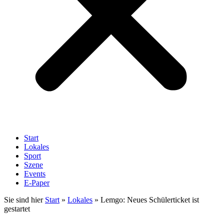
Start
Lokales
Sport
Szene
Events
E-Paper
Sie sind hier
Start
»
Lokales
»
Lemgo: Neues Schülerticket ist
gestartet