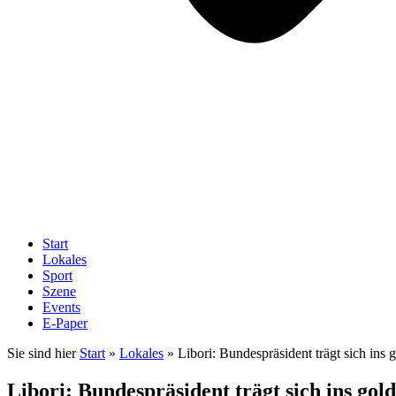
Start
Lokales
Sport
Szene
Events
E-Paper
Sie sind hier
Start
»
Lokales
»
Libori: Bundespräsident trägt sich ins
Libori: Bundespräsident trägt sich ins gol