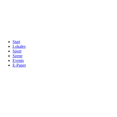
Start
Lokales
Sport
Szene
Events
E-Paper