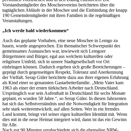
Vorstandsmitglieder des Moscheevereins berichteten über die
tagtäglichen Abläufe in der Moschee und die Einbindung der knapp
190 Gemeindemitglieder mit ihren Familien in die regelmäßigen
Veranstaltungen.
„Ich werde bald wiederkommen“
Auch das geplante Vorhaben, eine neue Moschee in Lemgo zu
bauen, wurde angesprochen. Ein thematischer Schwerpunkt des
gemeinsames Austausches war, inwieweit sich Lemgoer
Bürgerinnen und Bürger, egal aus welchem kulturellen oder
religiösen Umfeld, sich in unsere Stadtgesellschaft vor Ort
einbringen können. Dadurch ergeben sich große Bereicherungen –
geprägt durch gegenseitigen Respekt, Toleranz und Anerkennung
der Vielfalt. Serap Güler berichtete dazu aus ihrer eigenen Erfahrung
als Kind einer so genannten Gastarbeiterfamilie. „Mein Vater kam
1963 als einer der ersten türkischen Arbeiter nach Deutschland.
Ursprünglich war sein Aufenthalt in Deutschland für sechs Monate
geplant, es wurden 58 Jahre.“, so Serap Güler. In diesen Jahrzenten
hat sich das Selbstverständnis und die Notwendigkeit für Integration
sehr stark weiterentwickelt, auf allen Seiten. Wer in ein fremdes
Land kommt, bringt viel seiner eigen kulturellen Identität mit. Wenn
dies mit in die neue Heimat integriert wird, dann ist das ein Gewinn
für Alle.
Nach gut 90 Minuten verabschiedete sich die ehemalige NRW-