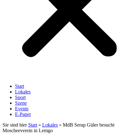
Start
Lokales
Sport
Szene
Events
E-Paper
Sie sind hier
Start
»
Lokales
»
MdB Serap Güler besucht
Moscheeverein in Lemgo