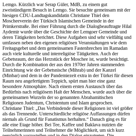
Lemgo. Kürzlich war Serap Güler, MdB, zu einem gut
zweistündigem Besuch in Lemgo. Sie besuchte gemeinsam mit der
hiesigen CDU-Landtagskandidatin Christiane Thiel den
Moscheeverein der Türkisch Islamischen Gemeinde in der
Primkerstraße. Bei einer Führung durch die Dialogbeauftragte Hilal
Aydemir wurde über die Geschichte der Lemgoer Gemeinde und
deren Tätigkeiten berichtet. Diese Aufgaben sind sehr vielfältig und
umfassen neben den eigenen religiösen Veranstaltungen wie dem
Freitagsgebet und dem gemeinsamen Fastenbrechen im Ramadan
auch viele kulturelle und interreligiöse Tätigkeiten. Auch der
Gebetsraum, der das Herzstück der Moschee ist, wurde besichtigt.
Durch die Kombination der aus den 1970er Jahren stammenden
Einrichtung wie der Gebetsnische (Mihrab) und der Kanzel
(Minbar) und dem in der Pandemiezeit extra in der Türkei für diesen
Raum neu angefertigtem Teppich, spürt man hier eine ganz
besondere Atmosphäre. Nach einem ersten Austausch über das
Bedürfnis nach religiösem Halt der Menschen, wurde auch über die
gemeinsamen Wurzeln der so genannten Abrahamitischen
Religionen Judentum, Christentum und Islam gesprochen.
Christiane Thiel: „Das Verbindende dieser Religionen ist viel größer
als das Trennende. Unterschiedliche religiöse Auffassungen dürfen
niemals als Grund für Fanatismus herhalten.“ Danach ging es für
alle eine Etage höher. Bei Tee, Kaffee und Baklava nutzten die
Teilnehmerinnen und Teilnehmer die Möglichkeit, um sich kurz
persönlich vorzustellen und in den Dialog einzutreten. Die