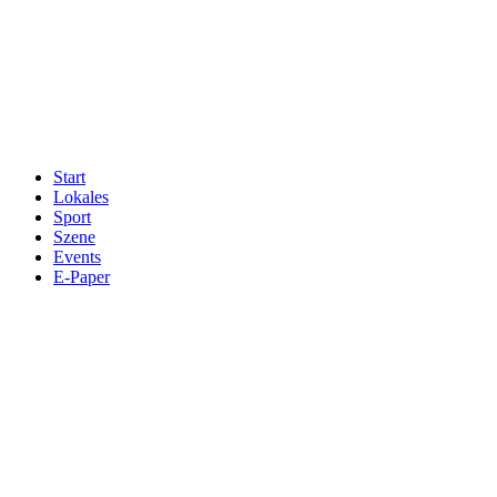
Start
Lokales
Sport
Szene
Events
E-Paper