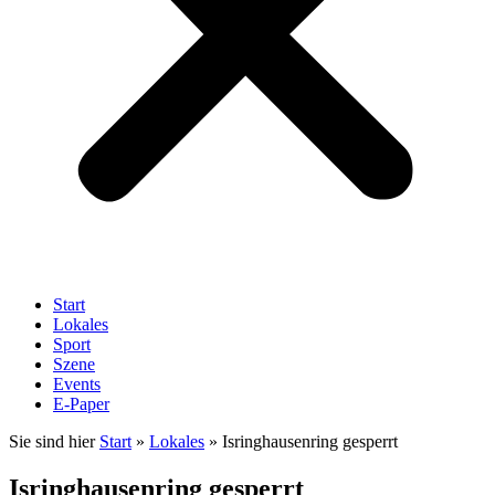
Start
Lokales
Sport
Szene
Events
E-Paper
Sie sind hier
Start
»
Lokales
»
Isringhausenring gesperrt
Isringhausenring gesperrt