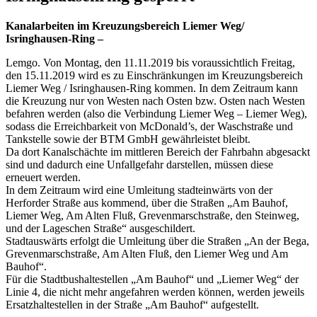
Kanalarbeiten im Kreuzungsbereich Liemer Weg/
Isringhausen-Ring –
Lemgo. Von Montag, den 11.11.2019 bis voraussichtlich Freitag,
den 15.11.2019 wird es zu Einschränkungen im Kreuzungsbereich
Liemer Weg / Isringhausen-Ring kommen. In dem Zeitraum kann
die Kreuzung nur von Westen nach Osten bzw. Osten nach Westen
befahren werden (also die Verbindung Liemer Weg – Liemer Weg),
sodass die Erreichbarkeit von McDonald’s, der Waschstraße und
Tankstelle sowie der BTM GmbH gewährleistet bleibt.
Da dort Kanalschächte im mittleren Bereich der Fahrbahn abgesackt
sind und dadurch eine Unfallgefahr darstellen, müssen diese
erneuert werden.
In dem Zeitraum wird eine Umleitung stadteinwärts von der
Herforder Straße aus kommend, über die Straßen „Am Bauhof,
Liemer Weg, Am Alten Fluß, Grevenmarschstraße, den Steinweg,
und der Lageschen Straße“ ausgeschildert.
Stadtauswärts erfolgt die Umleitung über die Straßen „An der Bega,
Grevenmarschstraße, Am Alten Fluß, den Liemer Weg und Am
Bauhof“.
Für die Stadtbushaltestellen „Am Bauhof“ und „Liemer Weg“ der
Linie 4, die nicht mehr angefahren werden können, werden jeweils
Ersatzhaltestellen in der Straße „Am Bauhof“ aufgestellt.