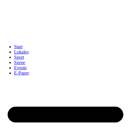
Start
Lokales
Sport
Szene
Events
E-Paper