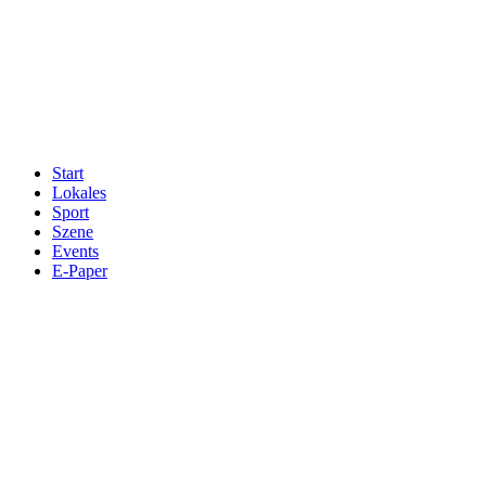
Start
Lokales
Sport
Szene
Events
E-Paper