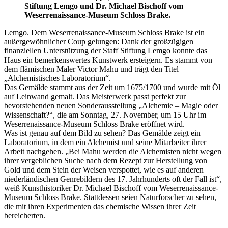
Stiftung Lemgo und Dr. Michael Bischoff vom
Weserrenaissance-Museum Schloss Brake.
Lemgo. Dem Weserrenaissance-Museum Schloss Brake ist ein
außergewöhnlicher Coup gelungen: Dank der großzügigen
finanziellen Unterstützung der Staff Stiftung Lemgo konnte das
Haus ein bemerkenswertes Kunstwerk ersteigern. Es stammt von
dem flämischen Maler Victor Mahu und trägt den Titel
„Alchemistisches Laboratorium“.
Das Gemälde stammt aus der Zeit um 1675/1700 und wurde mit Öl
auf Leinwand gemalt. Das Meisterwerk passt perfekt zur
bevorstehenden neuen Sonderausstellung „Alchemie – Magie oder
Wissenschaft?“, die am Sonntag, 27. November, um 15 Uhr im
Weserrenaissance-Museum Schloss Brake eröffnet wird.
Was ist genau auf dem Bild zu sehen? Das Gemälde zeigt ein
Laboratorium, in dem ein Alchemist und seine Mitarbeiter ihrer
Arbeit nachgehen. „Bei Mahu werden die Alchemisten nicht wegen
ihrer vergeblichen Suche nach dem Rezept zur Herstellung von
Gold und dem Stein der Weisen verspottet, wie es auf anderen
niederländischen Genrebildern des 17. Jahrhunderts oft der Fall ist“,
weiß Kunsthistoriker Dr. Michael Bischoff vom Weserrenaissance-
Museum Schloss Brake. Stattdessen seien Naturforscher zu sehen,
die mit ihren Experimenten das chemische Wissen ihrer Zeit
bereicherten.