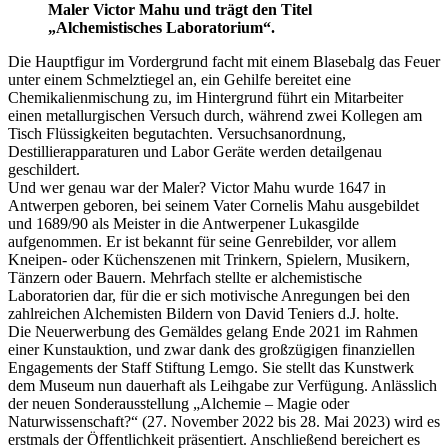
Maler Victor Mahu und trägt den Titel
„Alchemistisches Laboratorium“.
Die Hauptfigur im Vordergrund facht mit einem Blasebalg das Feuer
unter einem Schmelztiegel an, ein Gehilfe bereitet eine
Chemikalienmischung zu, im Hintergrund führt ein Mitarbeiter
einen metallurgischen Versuch durch, während zwei Kollegen am
Tisch Flüssigkeiten begutachten. Versuchsanordnung,
Destillierapparaturen und Labor Geräte werden detailgenau
geschildert.
Und wer genau war der Maler? Victor Mahu wurde 1647 in
Antwerpen geboren, bei seinem Vater Cornelis Mahu ausgebildet
und 1689/90 als Meister in die Antwerpener Lukasgilde
aufgenommen. Er ist bekannt für seine Genrebilder, vor allem
Kneipen- oder Küchenszenen mit Trinkern, Spielern, Musikern,
Tänzern oder Bauern. Mehrfach stellte er alchemistische
Laboratorien dar, für die er sich motivische Anregungen bei den
zahlreichen Alchemisten Bildern von David Teniers d.J. holte.
Die Neuerwerbung des Gemäldes gelang Ende 2021 im Rahmen
einer Kunstauktion, und zwar dank des großzügigen finanziellen
Engagements der Staff Stiftung Lemgo. Sie stellt das Kunstwerk
dem Museum nun dauerhaft als Leihgabe zur Verfügung. Anlässlich
der neuen Sonderausstellung „Alchemie – Magie oder
Naturwissenschaft?“ (27. November 2022 bis 28. Mai 2023) wird es
erstmals der Öffentlichkeit präsentiert. Anschließend bereichert es