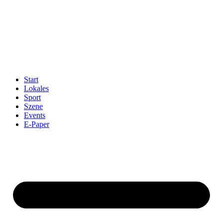
Start
Lokales
Sport
Szene
Events
E-Paper