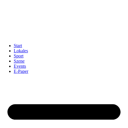
Start
Lokales
Sport
Szene
Events
E-Paper