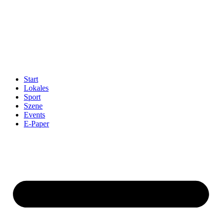
Start
Lokales
Sport
Szene
Events
E-Paper