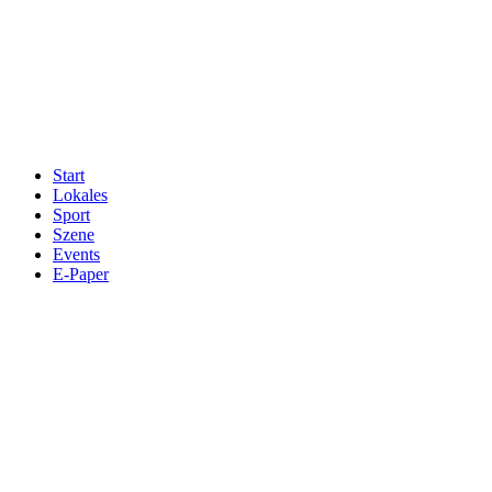
Start
Lokales
Sport
Szene
Events
E-Paper