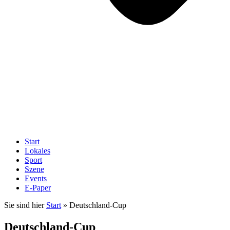
Start
Lokales
Sport
Szene
Events
E-Paper
Sie sind hier
Start
»
Deutschland-Cup
Deutschland-Cup