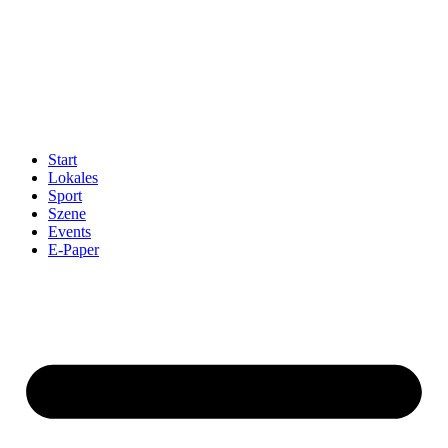
Start
Lokales
Sport
Szene
Events
E-Paper