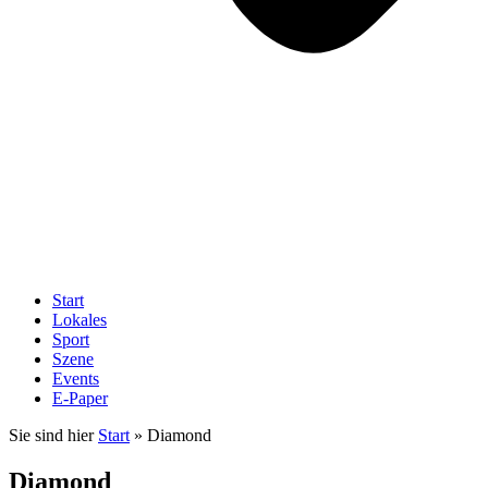
Start
Lokales
Sport
Szene
Events
E-Paper
Sie sind hier
Start
»
Diamond
Diamond