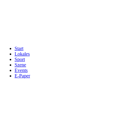
Start
Lokales
Sport
Szene
Events
E-Paper