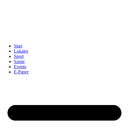
Start
Lokales
Sport
Szene
Events
E-Paper