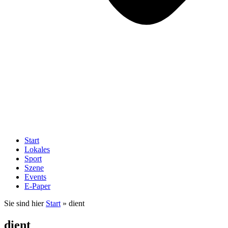
Start
Lokales
Sport
Szene
Events
E-Paper
Sie sind hier
Start
»
dient
dient