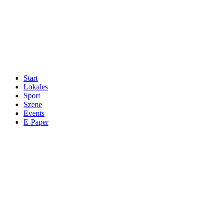
Start
Lokales
Sport
Szene
Events
E-Paper