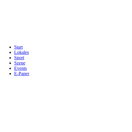
Start
Lokales
Sport
Szene
Events
E-Paper