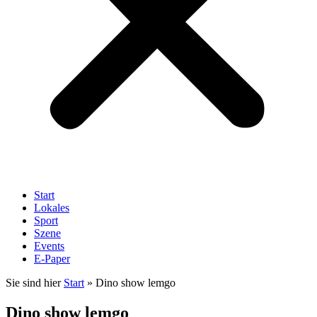
Start
Lokales
Sport
Szene
Events
E-Paper
Sie sind hier
Start
»
Dino show lemgo
Dino show lemgo