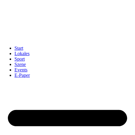
Start
Lokales
Sport
Szene
Events
E-Paper