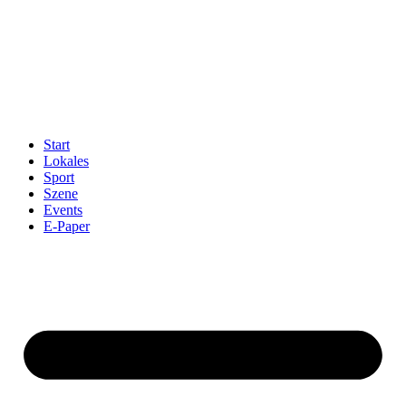
Start
Lokales
Sport
Szene
Events
E-Paper