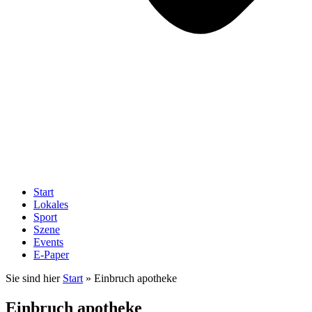
Start
Lokales
Sport
Szene
Events
E-Paper
Sie sind hier
Start
»
Einbruch apotheke
Einbruch apotheke