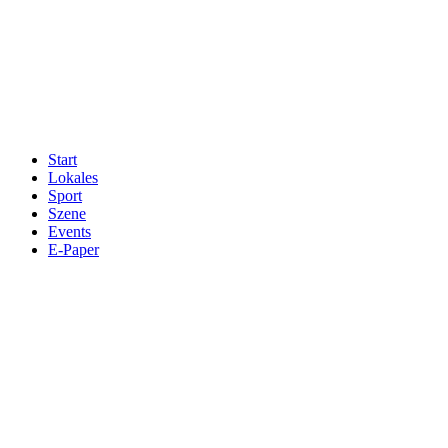
Start
Lokales
Sport
Szene
Events
E-Paper