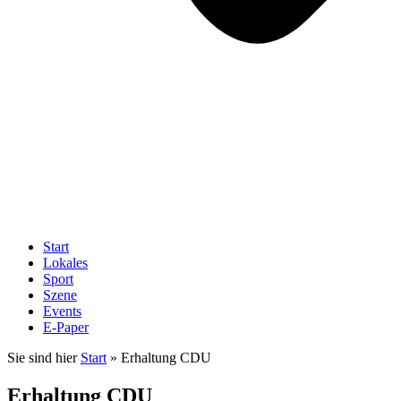
Start
Lokales
Sport
Szene
Events
E-Paper
Sie sind hier
Start
»
Erhaltung CDU
Erhaltung CDU