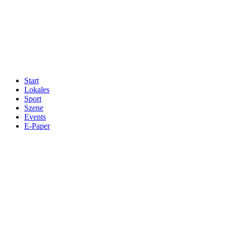
Start
Lokales
Sport
Szene
Events
E-Paper