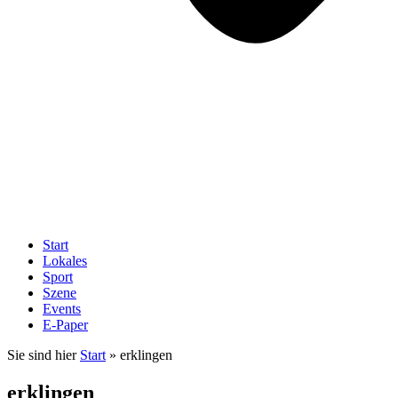
Start
Lokales
Sport
Szene
Events
E-Paper
Sie sind hier
Start
»
erklingen
erklingen