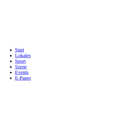
Start
Lokales
Sport
Szene
Events
E-Paper