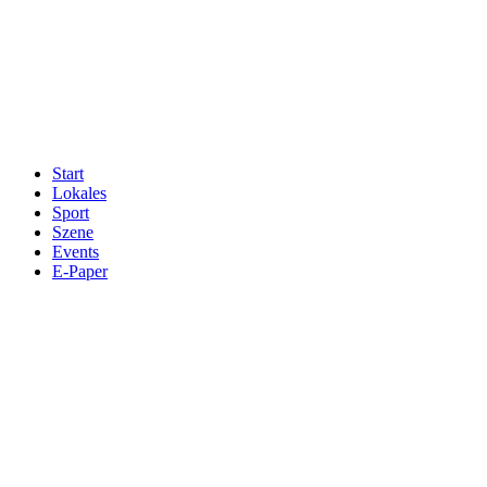
Start
Lokales
Sport
Szene
Events
E-Paper