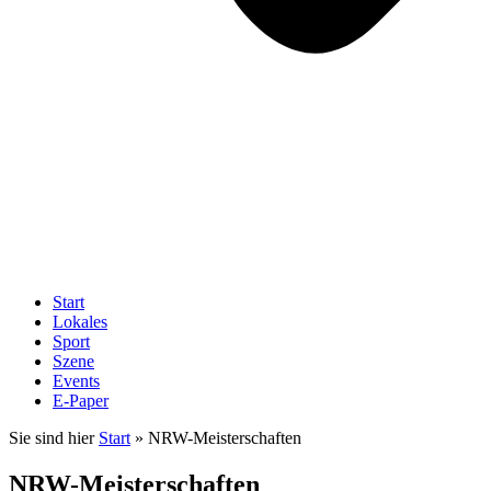
Start
Lokales
Sport
Szene
Events
E-Paper
Sie sind hier
Start
»
NRW-Meisterschaften
NRW-Meisterschaften