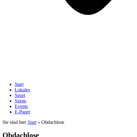
Start
Lokales
Sport
Szene
Events
E-Paper
Sie sind hier
Start
»
Obdachlose
Obdachlose