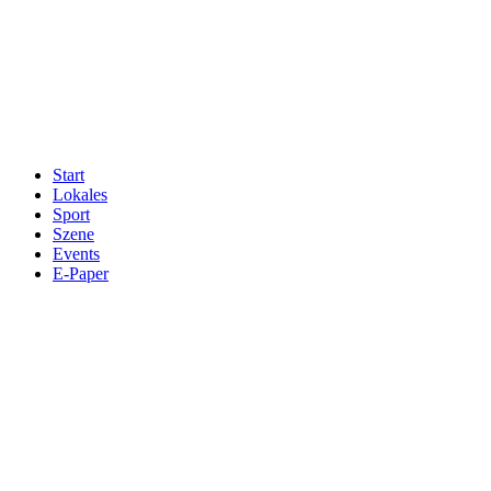
Start
Lokales
Sport
Szene
Events
E-Paper