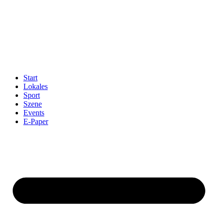
Start
Lokales
Sport
Szene
Events
E-Paper