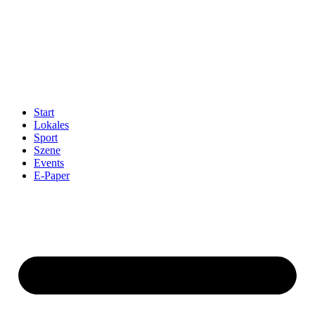
Start
Lokales
Sport
Szene
Events
E-Paper