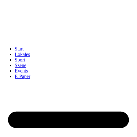
Start
Lokales
Sport
Szene
Events
E-Paper