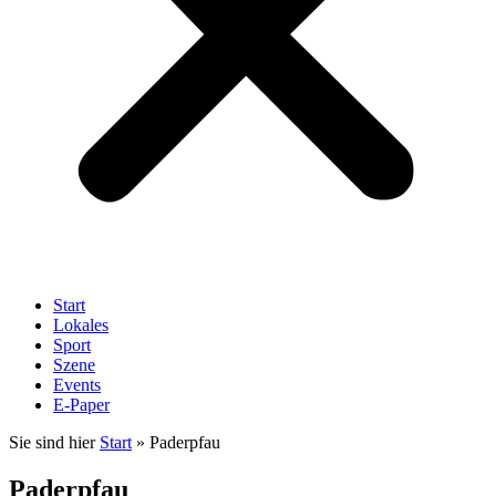
Start
Lokales
Sport
Szene
Events
E-Paper
Sie sind hier
Start
»
Paderpfau
Paderpfau