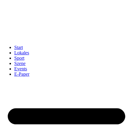
Start
Lokales
Sport
Szene
Events
E-Paper