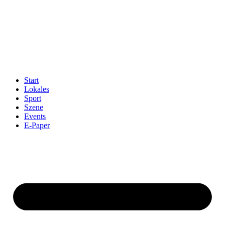
Start
Lokales
Sport
Szene
Events
E-Paper