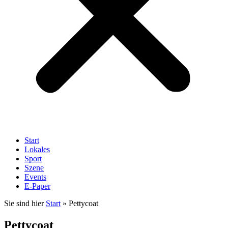
Start
Lokales
Sport
Szene
Events
E-Paper
Sie sind hier
Start
»
Pettycoat
Pettycoat