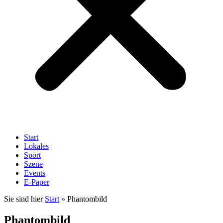
Start
Lokales
Sport
Szene
Events
E-Paper
Sie sind hier
Start
»
Phantombild
Phantombild