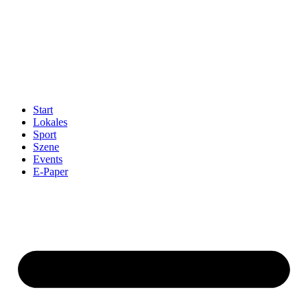
Start
Lokales
Sport
Szene
Events
E-Paper