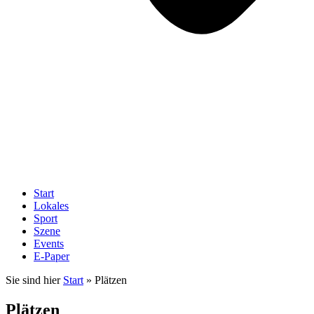
Start
Lokales
Sport
Szene
Events
E-Paper
Sie sind hier
Start
»
Plätzen
Plätzen