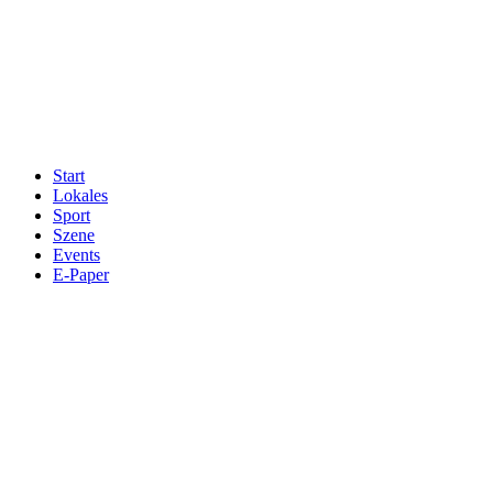
Start
Lokales
Sport
Szene
Events
E-Paper