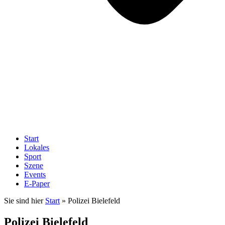
Start
Lokales
Sport
Szene
Events
E-Paper
Sie sind hier
Start
»
Polizei Bielefeld
Polizei Bielefeld