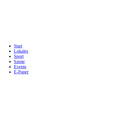
Start
Lokales
Sport
Szene
Events
E-Paper