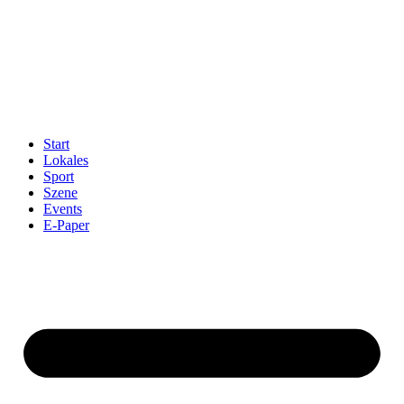
Start
Lokales
Sport
Szene
Events
E-Paper