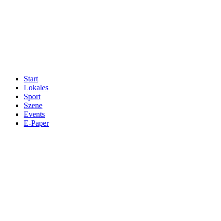
Start
Lokales
Sport
Szene
Events
E-Paper