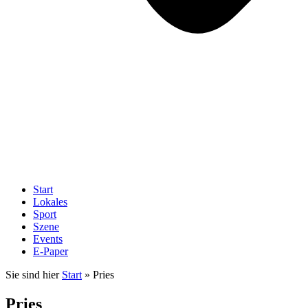
Start
Lokales
Sport
Szene
Events
E-Paper
Sie sind hier
Start
»
Pries
Pries