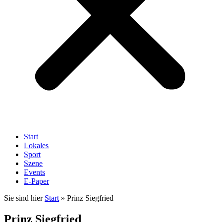
Start
Lokales
Sport
Szene
Events
E-Paper
Sie sind hier
Start
»
Prinz Siegfried
Prinz Siegfried