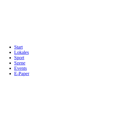
Start
Lokales
Sport
Szene
Events
E-Paper