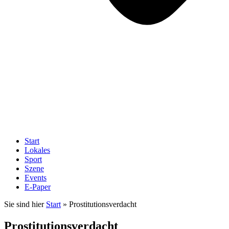
Start
Lokales
Sport
Szene
Events
E-Paper
Sie sind hier
Start
»
Prostitutionsverdacht
Prostitutionsverdacht