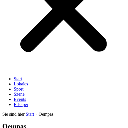
Start
Lokales
Sport
Szene
Events
E-Paper
Sie sind hier
Start
»
Qempas
Qempas