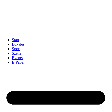
Start
Lokales
Sport
Szene
Events
E-Paper