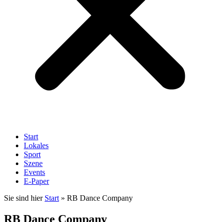
Start
Lokales
Sport
Szene
Events
E-Paper
Sie sind hier
Start
»
RB Dance Company
RB Dance Company