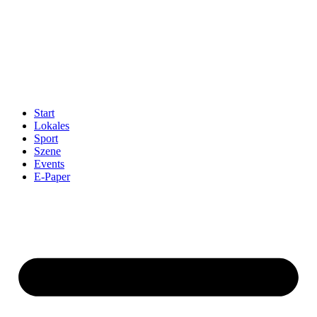
Start
Lokales
Sport
Szene
Events
E-Paper