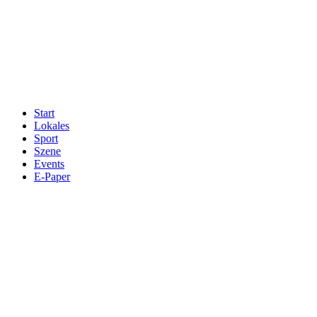
Start
Lokales
Sport
Szene
Events
E-Paper