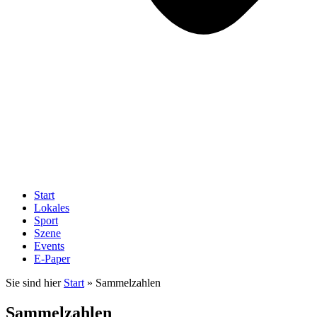
Start
Lokales
Sport
Szene
Events
E-Paper
Sie sind hier
Start
»
Sammelzahlen
Sammelzahlen