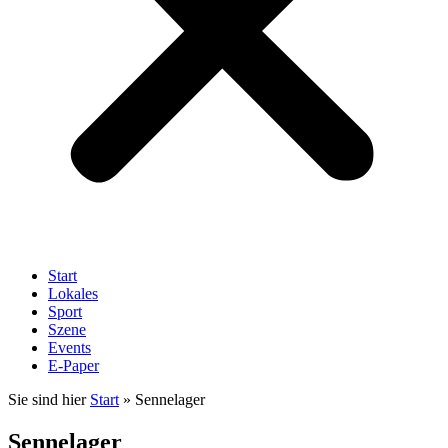
Start
Lokales
Sport
Szene
Events
E-Paper
Sie sind hier
Start
»
Sennelager
Sennelager