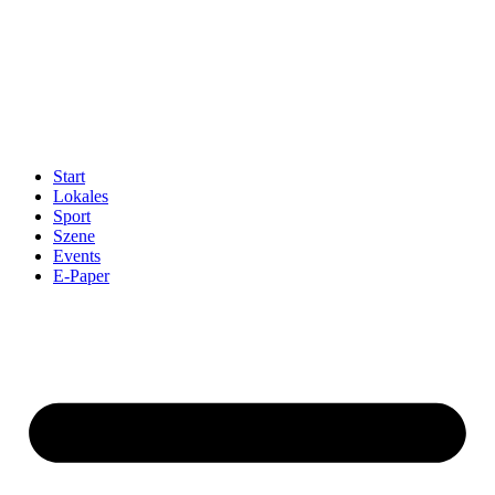
Start
Lokales
Sport
Szene
Events
E-Paper